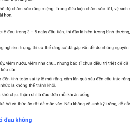
chế độ chăm sóc răng miệng. Trong điều kiện chăm sóc tốt, vệ sinh 
ài hơn.
i ê đau trong 3 – 5 ngày đầu tiên, thì đây là hiện tượng bình thường
àng nghiêm trọng, thì có thể răng sứ đã gặp vấn đề do những nguyên
y, viêm nướu, viêm nha chu… nhưng bác sĩ chưa điều trị triệt để đã 
 kéo dài.
đến tính toán sai tỷ lệ mài răng, xâm lấn quá sâu đến cấu trúc răng
 nhức là không thể tránh khỏi.
 khó chịu, thậm chí là đau đớn mỗi khi ăn uống.
 kẽ hở và thức ăn rất dễ mắc vào. Nếu không vệ sinh kỹ lưỡng, dễ dẫn
có đau không