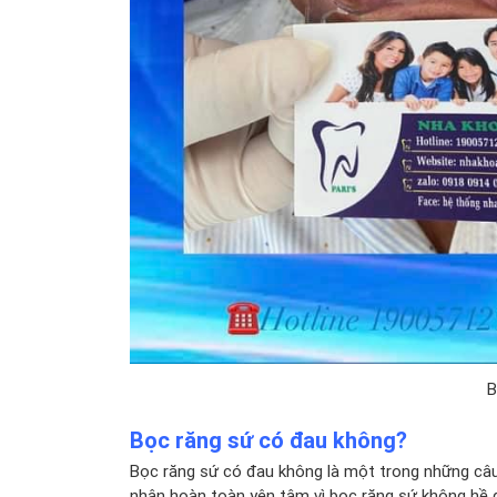
B
Bọc răng sứ có đau không?
Bọc răng sứ
có đau không là một trong những câu 
nhân hoàn toàn yên tâm vì bọc răng sứ không hề gâ