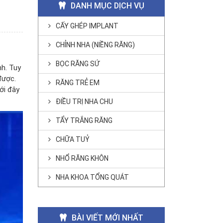
DANH MỤC DỊCH VỤ
CẤY GHÉP IMPLANT
CHỈNH NHA (NIỀNG RĂNG)
BỌC RĂNG SỨ
nh. Tuy
được.
RĂNG TRẺ EM
ới đây
ĐIỀU TRỊ NHA CHU
TẨY TRẮNG RĂNG
CHỮA TUỶ
NHỔ RĂNG KHÔN
NHA KHOA TỔNG QUÁT
BÀI VIẾT MỚI NHẤT