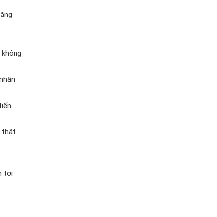
răng
, không
 nhân
tiến
 thật.
 tới