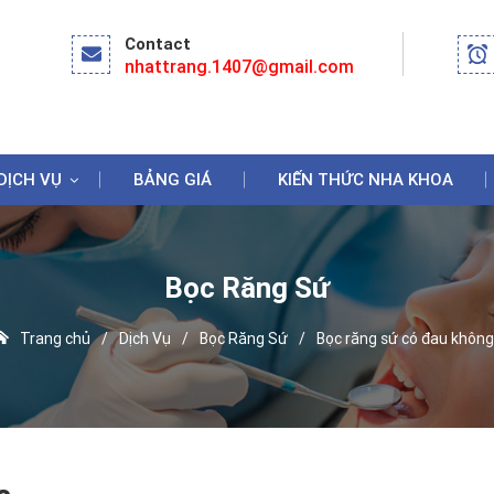
Contact
nhattrang.1407@gmail.com
DỊCH VỤ
BẢNG GIÁ
KIẾN THỨC NHA KHOA
Bọc Răng Sứ
Trang chủ
/
Dịch Vụ
/
Bọc Răng Sứ
/
Bọc răng sứ có đau khôn