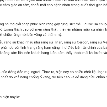
 cảm giác an tâm, thoải mái cho bệnh nhân trong suốt thời gian bá
ong những giải pháp phục hình răng gãy rụng, sứt mẻ,… được ưa chu
 độ tương thích cao với men răng thật, thế nên những mão sứ nhân t
ột chiếc răng mới bền vững và thẩm mỹ.
ẫu răng sứ khác nhau như răng sứ Titan, răng sứ Cercon, răng sứ Ve
hù hợp với tình trạng răng hàm cũng như điều kiện tài chính của bả
à không xâm lấn, nên khách hàng luôn cảm thấy thoải mái khi bước v
ủa đông đảo mọi người. Thực ra, hiện nay có nhiều chất liệu bọc 
 nhất do khả năng chống ố vàng, độ bền cao và dễ dàng điều chỉnh
 hiện nay là: