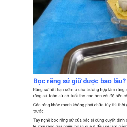
Bọc răng sứ giữ được bao lâu?
Răng sứ hết hạn sớm ở các trường hợp làm răng sứ 
răng sứ toàn sứ có tuổi thọ cao hơn với độ bền c
Các răng khỏe mạnh không phải chữa tủy thì thời gi
trước.
Tay nghề bọc răng sứ của bác sĩ cũng quyết định 
lệ, mài răng quá nhiều hoặc quá ít đều sẽ làm giảm