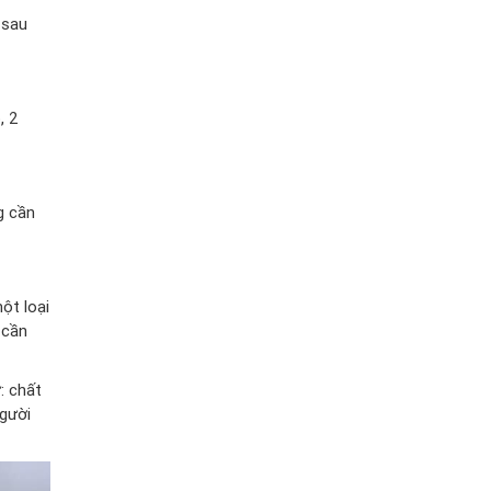
 sau
, 2
g cần
ột loại
 cần
: chất
người