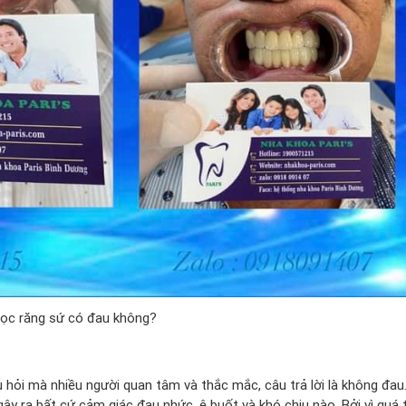
ọc răng sứ có đau không?
hỏi mà nhiều người quan tâm và thắc mắc, câu trả lời là không đau
y ra bất cứ cảm giác đau nhức, ê buốt và khó chịu nào. Bởi vì quá t