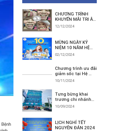
CHƯƠNG TRÌNH
KHUYẾN MÃI TRI ÂN
KHÁCH HÀNG CUỐI
12/12/2024
NĂM
MỪNG NGÀY KỶ
NIỆM 10 NĂM HỆ
THỐNG NHA KHOA
02/12/2024
PARI’S BÌNH DƯƠNG
– ƯU ĐÃI LỚN CẢI
Chương trình ưu đãi
THIỆN NỤ CƯỜI MỌI
giảm sốc tại Hệ
NGƯỜI!
Thống Nha Khoa
10/11/2024
Paris Bình Dương
Tưng bừng khai
trương chi nhánh
mới Nha Khoa Pari’s
10/09/2024
10 (Huỳnh Văn Lũy-
Cây xăng số 8)
LỊCH NGHỈ TẾT
. Bệnh
NGUYÊN ĐÁN 2024
rình