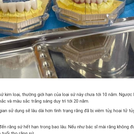
kim loại, thường giới hạn của loại sứ này chưa tới 10 năm. Ngược l
hắc và màu sắc trắng sáng duy trì tới 20 năm.
an sử dụng sẽ lâu dài hơn tình trạng răng đã bị viêm tủy, hoại tử tủ
đến răng sứ hết hạn trong bao lâu. Nếu như bác sĩ mài răng không đ
 tuổi thọ răng sứ.