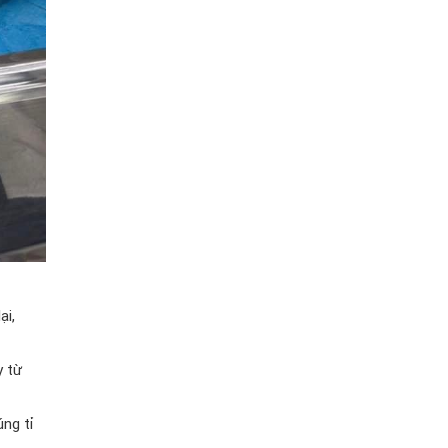
ại,
y từ
úng tỉ