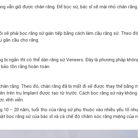
răng vẫn giữ được chân răng. Để bọc sứ, bác sĩ sẽ mài nhỏ chân răng
 sẽ phải bọc răng sứ gián tiếp bằng cách làm cầu răng sứ. Theo đó
ụ gắn cầu cho răng.
g bị ngắn thì có thể dán răng sứ Veneers. Đây là phương pháp khôn
n bảo tồn răng hoàn toàn.
chân răng. Theo đó, chân răng đã bị mất đi sẽ được thay thế bằng m
lên trên trụ Implant được tạo từ trước. Cách bọc răng sứ này không
c vĩnh viễn.
g 10 – 20 năm, tuổi thọ của răng sứ phụ thuộc vào nhiều yếu tố như
thuật bọc răng sứ của bác sĩ và cả chế độ chăm sóc răng miệng của 