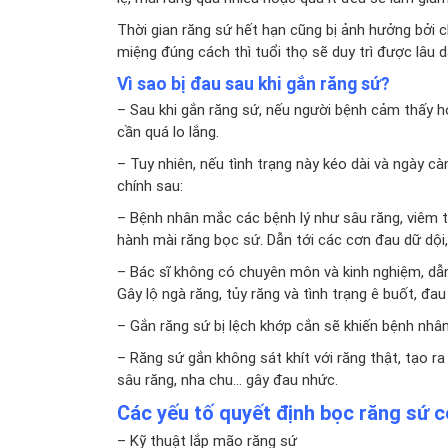
Thời gian răng sứ hết hạn cũng bị ảnh hưởng bởi 
miệng đúng cách thì tuổi thọ sẽ duy trì được lâu d
Vì sao bị đau sau khi gắn răng sứ?
– Sau khi gắn răng sứ, nếu người bệnh cảm thấy hơ
cần quá lo lắng.
– Tuy nhiên, nếu tình trạng này kéo dài và ngày c
chính sau:
– Bệnh nhân mắc các bệnh lý như sâu răng, viêm tủ
hành mài răng bọc sứ. Dẫn tới các cơn đau dữ dội,
– Bác sĩ không có chuyên môn và kinh nghiệm, dẫn 
Gây lộ ngà răng, tủy răng và tình trạng ê buốt, đau
– Gắn răng sứ bị lệch khớp cắn sẽ khiến bệnh nhân
– Răng sứ gắn không sát khít với răng thật, tạo ra
sâu răng, nha chu… gây đau nhức.
Các yếu tố quyết định bọc răng sứ 
– Kỹ thuật lắp mão răng sứ