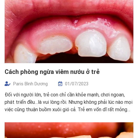
Cách phòng ngừa viêm nướu ở trẻ
Paris Bình Dương
01/07/2023
Đối với người lớn, trẻ con chỉ cần khỏe mạnh, chơi ngoan,
phát triển đều…là vui lòng rồi. Nhưng không phải lúc nào mọi
việc cũng thuận buồm xuôi gió cả. Trẻ em vốn dĩ rất mỏng
manh và cần người lớn bảo vệ, quan tâm. Các bé đang ở tuổi
lớn, cơ thể đang […]