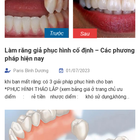
Làm răng giả phục hình cố định – Các phương
pháp hiện nay
Paris Bình Dương
01/07/2023
khi bạn mất răng: có 3 giải pháp phục hình cho bạn
*PHỤC HÌNH THÁO LẮP (xem bảng giá ở trang chủ ưu
diểm : rẻ tiền nhược diểm : khó sử dụng,không
được thẩm mỹ,mất tự tin trong giao tiếp,dễ gây sâu răng […]