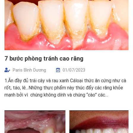
7 bước phòng tránh cao răng
Paris Bình Dương
01/07/2023
1.Ăn đầy đủ trái cây và rau xanh Cáloại thức ăn cứng như cà
rốt, táo, lê…Những thực phẩm này thúc đẩy các răng khỏe
mạnh bởi vì chúng không dính và chúng “cào” các
carbohydrate mềm mà có thể đã tích lũy trên răng. Vì vậy,
ănloại trái cây sau bữa ăn chính là khuyến […]