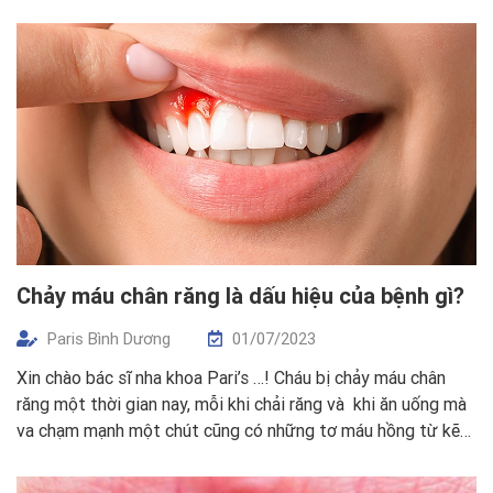
tuổi của trẻ sẽ thường gặp phải tình trạng sâu răng, viêm
tủy răng, mà […]
Chảy máu chân răng là dấu hiệu của bệnh gì?
Paris Bình Dương
01/07/2023
Xin chào bác sĩ nha khoa Pari’s …! Cháu bị chảy máu chân
răng một thời gian nay, mỗi khi chải răng và khi ăn uống mà
va chạm mạnh một chút cũng có những tơ máu hồng từ kẽ
chân răng chảy ra. Nó còn kèm theo một số triệu chứng như
đau nhức và làm cháu […]