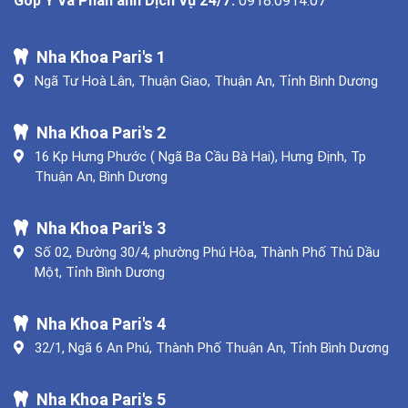
Nha Khoa Pari's 1
Ngã Tư Hoà Lân, Thuận Giao, Thuận An, Tỉnh Bình Dương
Nha Khoa Pari's 2
16 Kp Hưng Phước ( Ngã Ba Cầu Bà Hai), Hưng Định, Tp
Thuận An, Bình Dương
Nha Khoa Pari's 3
Số 02, Đường 30/4, phường Phú Hòa, Thành Phố Thủ Dầu
Một, Tỉnh Bình Dương
Nha Khoa Pari's 4
32/1, Ngã 6 An Phú, Thành Phố Thuận An, Tỉnh Bình Dương
Nha Khoa Pari's 5