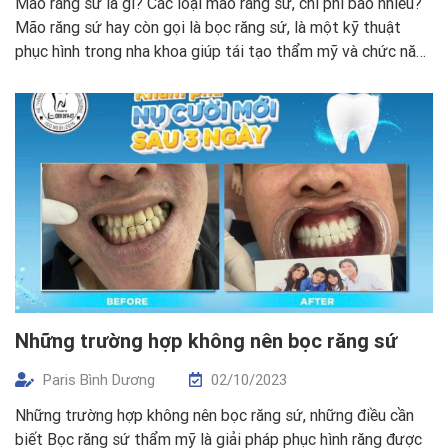
Mão răng sứ là gì? Các loại mão răng sứ, chi phí bao nhiêu?
Mão răng sứ hay còn gọi là bọc răng sứ, là một kỹ thuật
phục hình trong nha khoa giúp tái tạo thẩm mỹ và chức năng
của răng. Hiện nay, trên thị trường có đa dạng các loại mão
sứ, […]
Những trường hợp không nên bọc răng sứ
Paris Bình Dương
02/10/2023
Những trường hợp không nên bọc răng sứ, những điều cần
biết Bọc răng sứ thẩm mỹ là giải pháp phục hình răng được