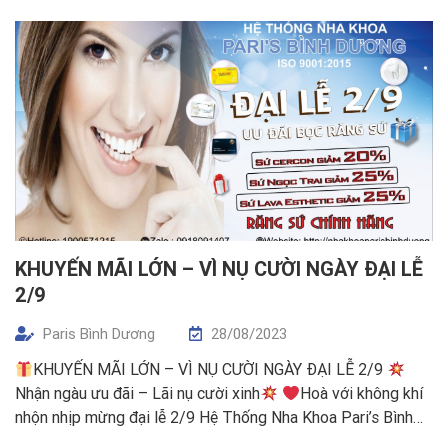
thuật bọc răng sứ thẩm mỹ. Vậy bọc răng sứ có đau không,
duy trì được bao lâu? Có […]
KHUYẾN MÃI LỚN – VÌ NỤ CƯỜI NGÀY ĐẠI LỄ
2/9
Paris Bình Dương
28/08/2023
KHUYẾN MÃI LỚN – VÌ NỤ CƯỜI NGÀY ĐẠI LỄ 2/9
Nhận ngàu ưu đãi – Lãi nụ cười xinh
Hoà với không khí
nhộn nhịp mừng đại lễ 2/9 Hệ Thống Nha Khoa Pari’s Bình
Dương gửi triệu lời chúc sức khỏe, ngàn lời yêu thương đến